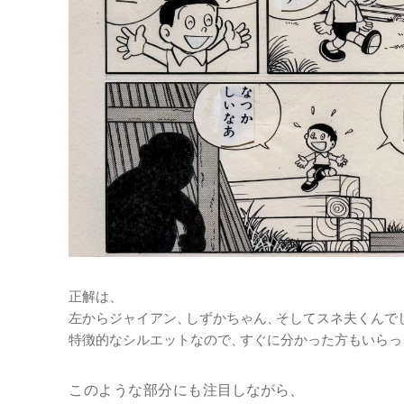
正解は、
左からジャイアン
、
しずかちゃん
、
そしてスネ夫くんで
特徴的なシルエットなので
、
すぐに分かった方もいらっ
このような部分にも
注目しながら
、