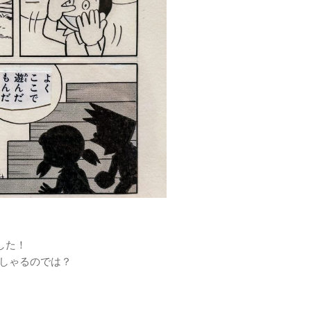
した
！
しゃるのでは
？