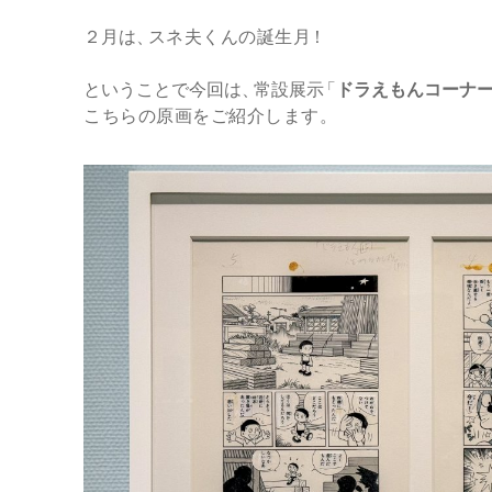
２月は
、
スネ夫くんの誕生
月
！
ということで今回は
、
常設展
示
「
ドラえもんコーナ
こちらの原画をご紹介します
。