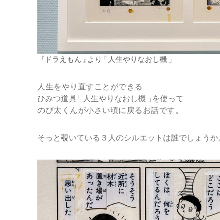
『
ドラえも
ん
』
よ
り
「
人生やりなおし
機
」
人生をやり直すことができる
ひみつ道
具
「
人生やりなおし
機
」
を使って
のび太くんが小さい頃に戻るお話です
。
そっと覗いている３人のシルエットは誰でしょうか
。