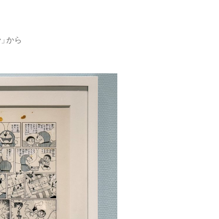
ー
」
から