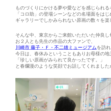
ものづくりにかける夢や愛などを感じられる
「コロ助」の登場シーンなどの名場面をはじ
ギャラリーでしかみられない原画の数々を楽
そんな中、東京からご来館いただいた仲良し
お２人とも先生の作品の大ファンで、
川崎市 藤子・Ｆ・不二雄ミュージアム
を
訪れ
今日は、春休みということもありお母様の地
「珍しい原画がみられて良かったです。」
と春爛漫のような笑顔でお話してくれました