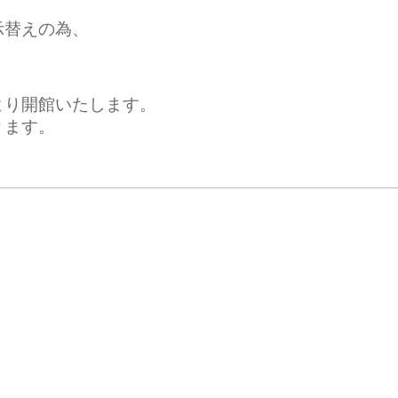
示替えの為、
より開館いたします。
ります。