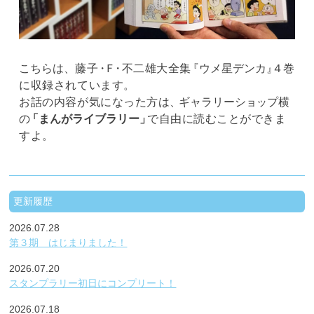
こちらは、
藤
子
・Ｆ
・
不二雄大全
集
『ウメ星デンカ
』
４
巻
に収録されていま
す。
お話の内容が気になった方
は
、
ギャラリーシ
ョッ
プ横
の
「まんがライブラリー
」
で自由に読むことができま
す
よ
。
更新履歴
2026.07.28
第３期 はじまりました！
2026.07.20
スタンプラリー初日にコンプリート！
2026.07.18