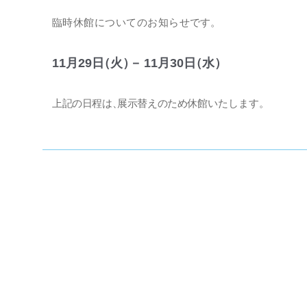
臨時休館についてのお知らせ
です
。
11月29
日
（火
）
－
11月30
日
（水
）
上記の日程
は
、
展示替えのため休館
いたします
。