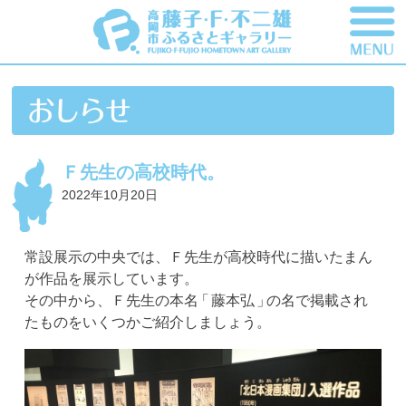
Ｆ先生の高校時代。
2022年10月20日
常設展示の中央では、Ｆ先生が高校時代に描いたまん
が作品を展示しています。
その中から、Ｆ先生の本
名
「
藤本
弘
」
の名で掲載され
たものをいくつかご紹介しましょう
。