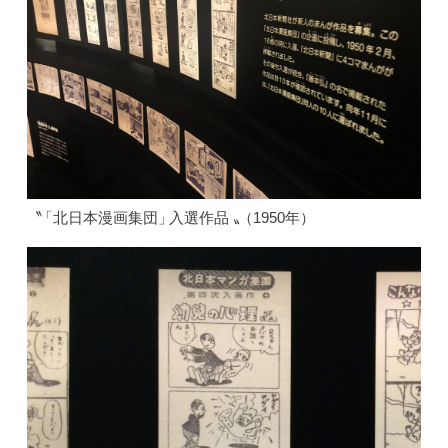
〝
「北日本漫画集団
」
入選作
品
〟
（1950年
）