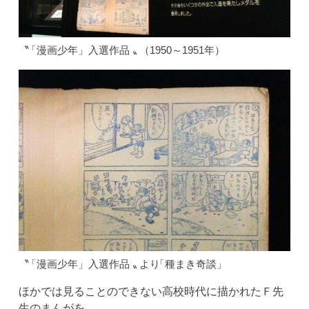
〝
「漫画少年」入選作
品
〟
（1950～1951年）
〝
「漫画少年」入選作
品
〟
よ
り
「種まき奇談」
ほかでは見ることのできない高校時代に描かれたＦ先
生のまんがを