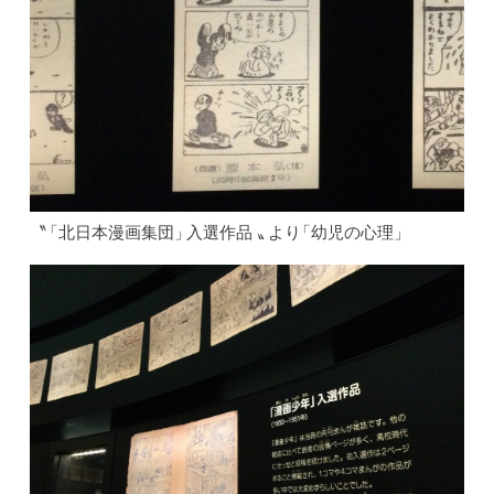
〝
「北日本漫画集団
」
入選作
品
〟
よ
り
「幼児の心理」