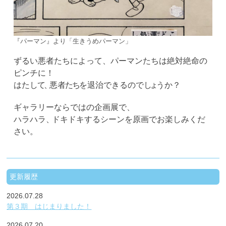
『パーマン』より「生きうめパーマン」
ずるい悪者たちによって、パーマンたちは絶対絶命の
ピンチに！
はた
し
て
、
悪
者たち
を退治できるので
し
ょ
うか
？
ギャラリーならではの企画展で、
ハラハラ
、
ドキドキするシーンを原画でお楽しみくだ
さい。
更新履歴
2026.07.28
第３期 はじまりました！
2026.07.20