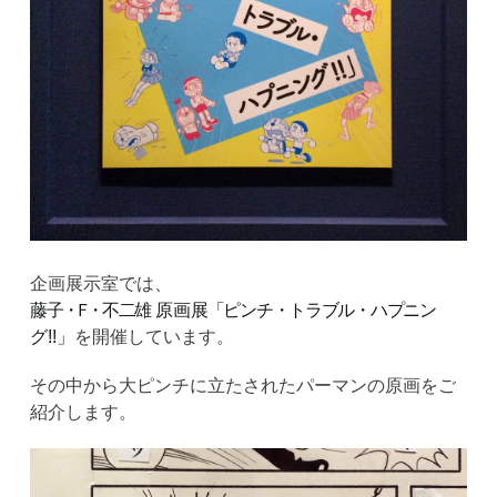
企画展示室では、
藤
子
・Ｆ
・
不二雄
原画
展「ピンチ・トラブル・ハプニン
グ!!」
を開催しています。
その中から大ピンチに立たされたパーマンの原画をご
紹介します。