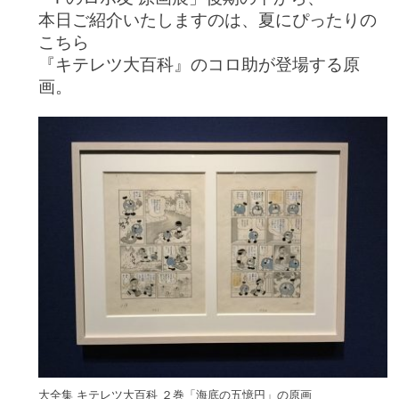
本日ご紹介いたしますのは、夏にぴったりの
こちら
『キテレツ大百科』のコロ助が登場する原
画。
大全集 キテレツ大百科 ２巻「海底の五憶円」の原画